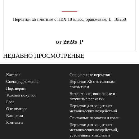
Перчатки хб плотные с ПВХ 10 класс, оранжевые, L, 10/250
от 27.95
Р
УБ.
НЕДАВНО ПРОСМОТРЕНЫЕ
Каталог
Специальные перчатки
Спецпредложения
Перчатки ХБ с латексным
покрытием
Партнерам
Нитриловые, виниловые и
Условия покупки
латексные перчатки
Блог
Перчатки для защиты от
О компании
механических воздействий
Вакансии
Cпилковые перчатки и краги
Контакты
Перчатки для защиты от
механических воздействий,
устойчивые к маслам и