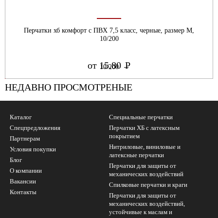
Перчатки хб комфорт с ПВХ 7,5 класс, черные, размер М,
10/200
от 15.80
Р
УБ.
НЕДАВНО ПРОСМОТРЕНЫЕ
Каталог
Специальные перчатки
Спецпредложения
Перчатки ХБ с латексным
покрытием
Партнерам
Нитриловые, виниловые и
Условия покупки
латексные перчатки
Блог
Перчатки для защиты от
О компании
механических воздействий
Вакансии
Cпилковые перчатки и краги
Контакты
Перчатки для защиты от
механических воздействий,
устойчивые к маслам и