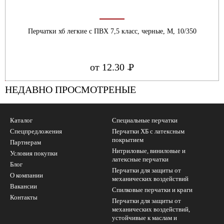
Перчатки хб легкие с ПВХ 7,5 класс, черные, М, 10/350
от 12.30
Р
УБ.
НЕДАВНО ПРОСМОТРЕНЫЕ
Каталог
Специальные перчатки
Спецпредложения
Перчатки ХБ с латексным
покрытием
Партнерам
Нитриловые, виниловые и
Условия покупки
латексные перчатки
Блог
Перчатки для защиты от
О компании
механических воздействий
Вакансии
Cпилковые перчатки и краги
Контакты
Перчатки для защиты от
механических воздействий,
устойчивые к маслам и