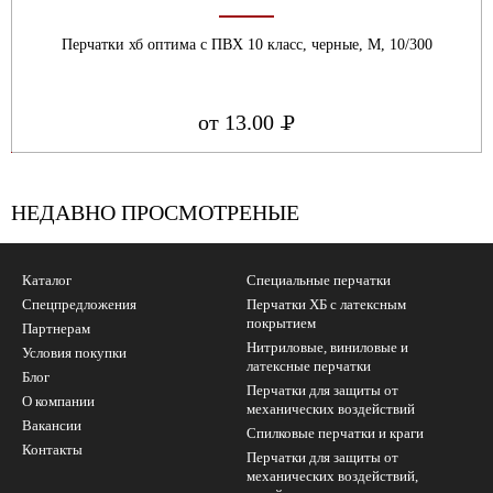
Перчатки хб оптима с ПВХ 10 класс, черные, М, 10/300
от 13.00
Р
УБ.
НЕДАВНО ПРОСМОТРЕНЫЕ
Каталог
Специальные перчатки
Спецпредложения
Перчатки ХБ с латексным
покрытием
Партнерам
Нитриловые, виниловые и
Условия покупки
латексные перчатки
Блог
Перчатки для защиты от
О компании
механических воздействий
Вакансии
Cпилковые перчатки и краги
Контакты
Перчатки для защиты от
механических воздействий,