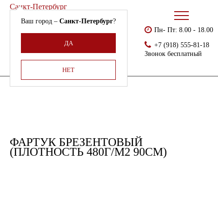
Санкт-Петербург
Ваш город –
Санкт-Петербург
?
Пн- Пт: 8.00 - 18.00
Бесплатно доставляем
Главная
Каталог
Спецодежда
ДА
+7 (918) 555-81-18
Армения, Молдавия,
Фартук брезентовый (плотность 480г/м2 90см)
Звонок бесплатный
Казахстан,
Беларусь
НЕТ
ФАРТУК БРЕЗЕНТОВЫЙ
(ПЛОТНОСТЬ 480Г/М2 90СМ)